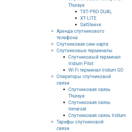
Thuraya
TXT-PRO DUAL
XT-LITE
SatSleeve
Аренда спутникового
телефона
Спутниковая сим-карта
Спутниковые терминалы
Спутниковый терминал
Iridium Pilot
Wi Fi терминал Iridium GO
Операторы спутниковой
связи
Спутниковая связь
Thuraya
Спутниковая связь
Inmarsat
Спутниковая связь Iridium
Тарифы спутниковой
связи