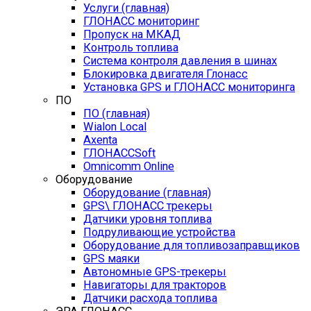
Услуги (главная)
ГЛОНАСС мониторинг
Пропуск на МКАД
Контроль топлива
Система контроля давления в шинах
Блокировка двигателя Глонасс
Установка GPS и ГЛОНАСС мониторинга
ПО
ПО (главная)
Wialon Local
Axenta
ГЛОНАССSoft
Оmnicomm Оnline
Оборудование
Оборудование (главная)
GPS\ ГЛОНАСС трекеры
Датчики уровня топлива
Подруливающие устройства
Оборудование для топливозаправщиков
GPS маяки
Автономные GPS-трекеры
Навигаторы для тракторов
Датчики расхода топлива