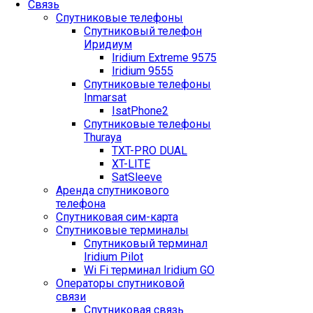
Связь
Спутниковые телефоны
Спутниковый телефон
Иридиум
Iridium Extreme 9575
Iridium 9555
Спутниковые телефоны
Inmarsat
IsatPhone2
Спутниковые телефоны
Thuraya
TXT-PRO DUAL
XT-LITE
SatSleeve
Аренда спутникового
телефона
Спутниковая сим-карта
Спутниковые терминалы
Спутниковый терминал
Iridium Pilot
Wi Fi терминал Iridium GO
Операторы спутниковой
связи
Спутниковая связь