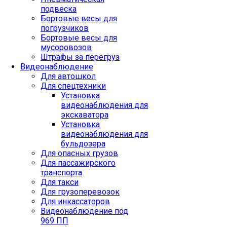
подвеска
Бортовые весы для
погрузчиков
Бортовые весы для
мусоровозов
Штрафы за перегруз
Видеонаблюдение
Для автошкол
Для спецтехники
Установка
видеонаблюдения для
экскаватора
Установка
видеонаблюдения для
бульдозера
Для опасных грузов
Для пассажирского
транспорта
Для такси
Для грузоперевозок
Для инкассаторов
Видеонаблюдение под
969 ПП