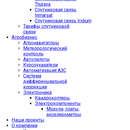
Thuraya
Спутниковая связь
Inmarsat
Спутниковая связь Iridium
Тарифы спутниковой
связи
Агробизнес
Агронавигаторы
Метеорологический
контроль
Автопилоты
Курсоуказатели
Автоматизация АЗС
Система
дифференциальной
коррекции
Электроника
Квадрокоптеры
Электрокомпоненты
Модули, платы,
акселерометры
Наши проекты
О компании