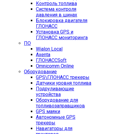
Контроль топлива
Система контроля
давления в шинах
Блокировка двигателя
ГЛОНАСС
Установка GPS и
ГЛОНАСС мониторинга
ПО
Wialon Local
Axenta
ГЛОНАССSoft
Оmnicomm Оnline
Оборудование
GPS\ГЛОНАСС трекеры
Датчики уровня топлива
Подруливающие
устройства
Оборудование для
топливозаправщиков
GPS маяки
Автономные GPS
трекеры
Навигаторы для