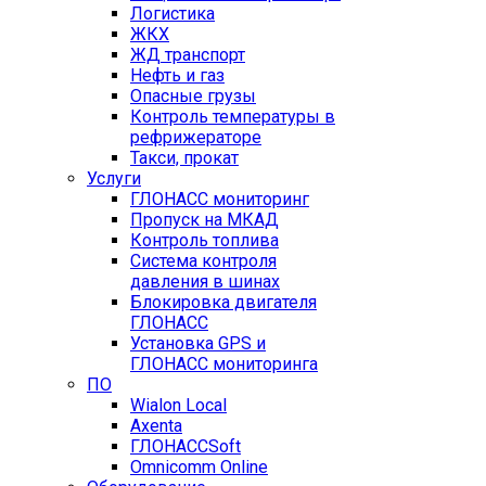
Логистика
ЖКХ
ЖД транспорт
Нефть и газ
Опасные грузы
Контроль температуры в
рефрижераторе
Такси, прокат
Услуги
ГЛОНАСС мониторинг
Пропуск на МКАД
Контроль топлива
Система контроля
давления в шинах
Блокировка двигателя
ГЛОНАСС
Установка GPS и
ГЛОНАСС мониторинга
ПО
Wialon Local
Axenta
ГЛОНАССSoft
Оmnicomm Оnline