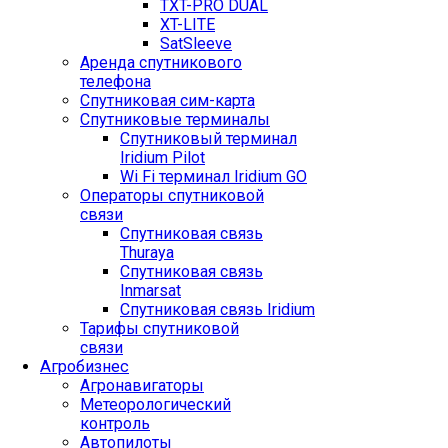
TXT-PRO DUAL
XT-LITE
SatSleeve
Аренда спутникового
телефона
Спутниковая сим-карта
Спутниковые терминалы
Спутниковый терминал
Iridium Pilot
Wi Fi терминал Iridium GO
Операторы спутниковой
связи
Спутниковая связь
Thuraya
Спутниковая связь
Inmarsat
Спутниковая связь Iridium
Тарифы спутниковой
связи
Агробизнес
Агронавигаторы
Метеорологический
контроль
Автопилоты